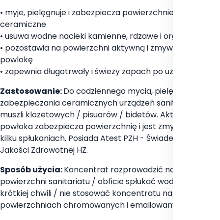
• myje, pielęgnuje i zabezpiecza powierzchnie
ceramiczne
• usuwa wodne nacieki kamienne, rdzawe i organiczne
• pozostawia na powierzchni aktywną i zmywalną
powlokę
• zapewnia długotrwały i świeży zapach po użyciu
Zastosowanie:
Do codziennego mycia, pielęgnacji i
zabezpieczania ceramicznych urządzeń sanitarnych -
muszli klozetowych / pisuarów / bidetów. Aktywna
powłoka zabezpiecza powierzchnię i jest zmywalna po
kilku spłukaniach. Posiada Atest PZH - Świadectwo
Jakości Zdrowotnej HŻ.
Sposób użycia:
Koncentrat rozprowadzić na
powierzchni sanitariatu / obficie spłukać wodą po
krótkiej chwili / nie stosować koncentratu na
powierzchniach chromowanych i emaliowanych.