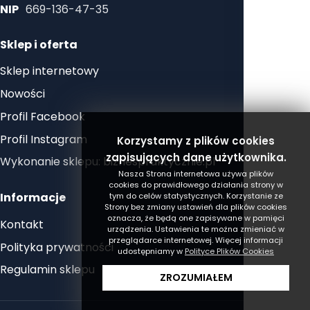
NIP
669-136-47-35
Sklep i oferta
Sklep internetowy
Nowości
Profil Facebook
Profil Instagram
Korzystamy z plików cookies
zapisujących dane użytkownika.
Wykonanie sklepu:
biznespraktycznie.pl
Nasza Strona internetowa używa plików
cookies do prawidłowego działania strony w
Informacje
tym do celów statystycznych. Korzystanie ze
Strony bez zmiany ustawień dla plików cookies
oznacza, że będą one zapisywane w pamięci
Kontakt
urządzenia. Ustawienia te można zmieniać w
przeglądarce internetowej. Więcej informacji
Polityka prywatności
udostępniamy w
Polityce Plików Cookies
Regulamin sklepu
ZROZUMIAŁEM