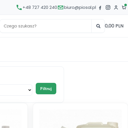
+48 727 420 240
biuro@piosal.pl
0,00 PLN