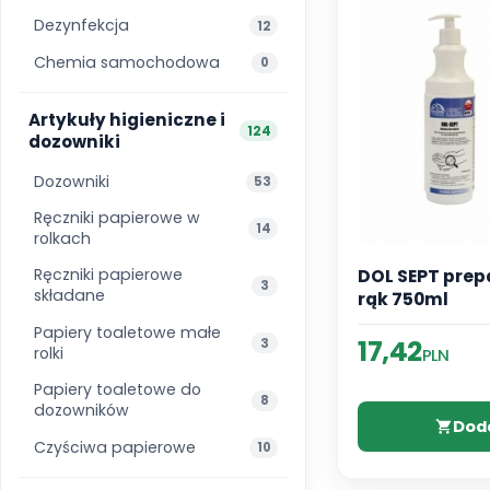
Dezynfekcja
12
Chemia samochodowa
0
Artykuły higieniczne i
124
dozowniki
Dozowniki
53
Ręczniki papierowe w
14
rolkach
Ręczniki papierowe
DOL SEPT prep
3
składane
rąk 750ml
Papiery toaletowe małe
17,42
3
rolki
PLN
Papiery toaletowe do
8
dozowników
Dod
Czyściwa papierowe
10