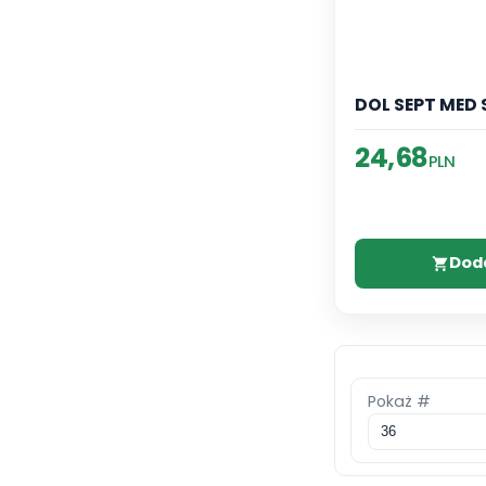
DOL SEPT MED 
24,68
PLN
Dod
Pokaż #