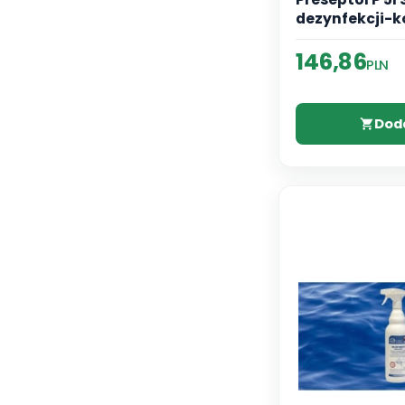
dezynfekcji-k
146,86
PLN
Dod