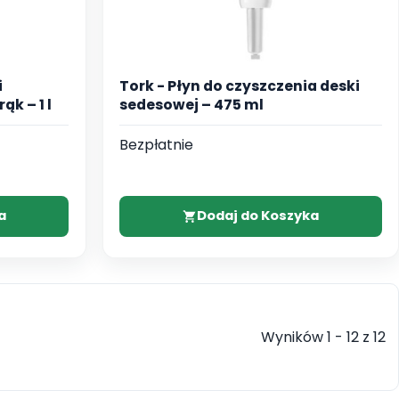
i
Tork - Płyn do czyszczenia deski
ąk – 1 l
sedesowej – 475 ml
Bezpłatnie
a
Dodaj do Koszyka
Wyników 1 - 12 z 12