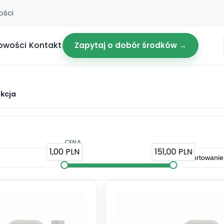
ości
owości
Kontakt
Zapytaj o dobór środków →
kcja
CENA
1,00 PLN
151,00 PLN
: