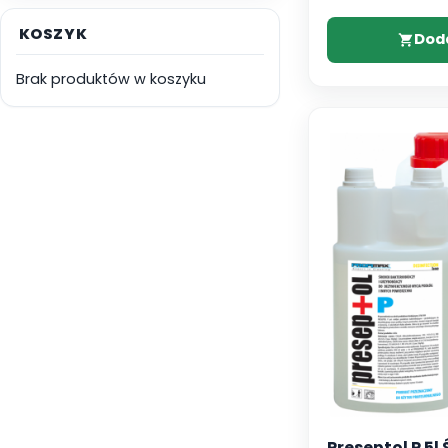
KOSZYK
Dod
Brak produktów w koszyku
Preseptol P 5l