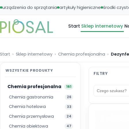
urządzenia do sprzątania
artykuły higieniczne
środki czyst
Start
Sklep internetowy
N
Start
Sklep internetowy
Chemia profesjonalna
Dezynfe
WSZYSTKIE PRODUKTY
Chemia profesjonalna
161
Chemia gastronomia
26
Chemia hotelowa
33
Chemia przemysłowa
24
Chemia obiektowa
47