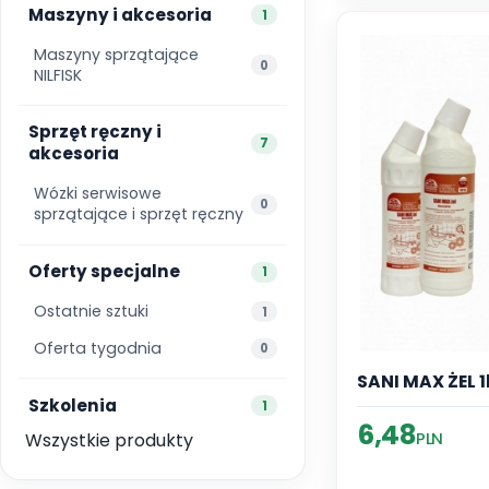
Maszyny i akcesoria
1
Maszyny sprzątające
0
NILFISK
Sprzęt ręczny i
7
akcesoria
Wózki serwisowe
0
sprzątające i sprzęt ręczny
Oferty specjalne
1
Ostatnie sztuki
1
Oferta tygodnia
0
SANI MAX ŻEL 1
Szkolenia
1
6,48
PLN
Wszystkie produkty