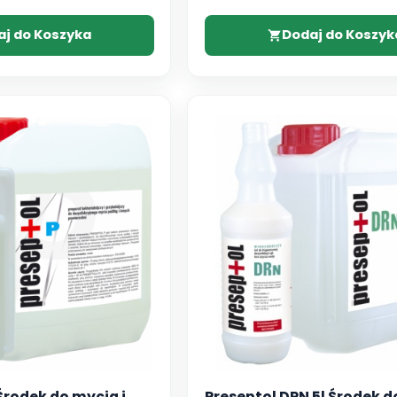
aj do Koszyka
Dodaj do Koszyk
 Środek do mycia i
Preseptol DRN 5l Środek d