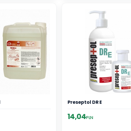
l
Preseptol DR E
14,04
PLN