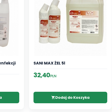
ynfekcji
SANI MAX ŻEL 5l
32,40
PLN
a
Dodaj do Koszyka