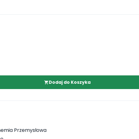
Dodaj do Koszyka
hemia Przemysłowa
ie