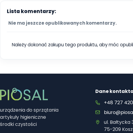
Lista komentarzy:
Nie ma jeszcze opublikowanych komentarzy.
Należy dokonać zakupu tego produktu, aby móc opubl
Dane kontakt
+48 727 420
urządzenia do sprzątania
biuro@piosal
artykuły higieniczne
ul. Bałtycka 
środki czystości
75-209 Kosz