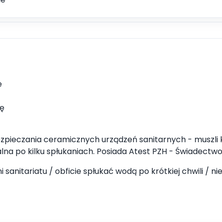
e
kę
ezpieczania ceramicznych urządzeń sanitarnych - muszli 
na po kilku spłukaniach. Posiada Atest PZH - Świadectwo
sanitariatu / obficie spłukać wodą po krótkiej chwili / 