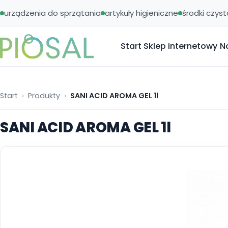
urządzenia do sprzątania
artykuły higieniczne
środki czyst
Start
Sklep internetowy
N
Start
Produkty
SANI ACID AROMA GEL 1l
SANI ACID AROMA GEL 1l