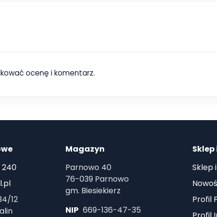
ikować ocenę i komentarz.
owe
Magazyn
Sklep 
 240
Parnowo 40
Sklep 
76-039 Parnowo
.pl
Nowoś
gm. Biesiekierz
34/12
Profil
NIP
669-136-47-35
alin
Profil