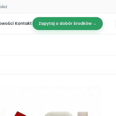
ości
owości
Kontakt
Zapytaj o dobór środków →