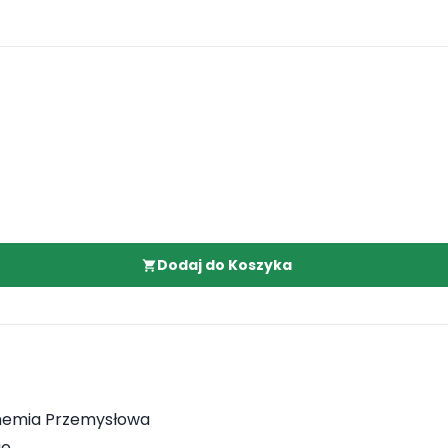
Dodaj do Koszyka
hemia Przemysłowa
ie