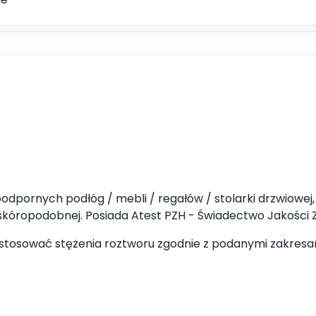
dpornych podłóg / mebli / regałów / stolarki drzwiowej, o
 skóropodobnej. Posiada Atest PZH - Świadectwo Jakości 
stosować stężenia roztworu zgodnie z podanymi zakresa