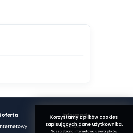
i oferta
Informacje
Korzystamy z plików cookies
zapisujących dane użytkownika.
internetowy
Kontakt
Nasza Strona internetowa używa plików