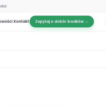
ości
owości
Kontakt
Zapytaj o dobór środków →