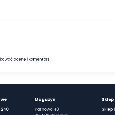
ikować ocenę i komentarz.
owe
Magazyn
Sklep 
 240
Parnowo 40
Sklep 