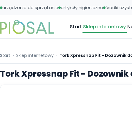
urządzenia do sprzątania
artykuły higieniczne
środki czyst
Start
Sklep internetowy
N
Start
Sklep internetowy
Tork Xpressnap Fit - Dozownik do
Tork Xpressnap Fit - Dozownik 