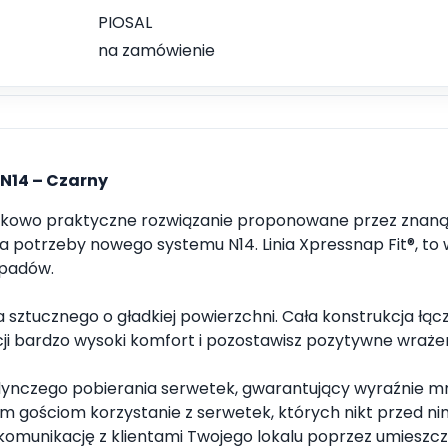
PIOSAL
na zamówienie
 N14 – Czarny
tkowo praktyczne rozwiązanie proponowane przez znaną 
a potrzeby nowego systemu N14. Linia Xpressnap Fit®, t
dpadów.
tucznego o gładkiej powierzchni. Cała konstrukcja łączy
cji bardzo wysoki komfort i pozostawisz pozytywne wrażen
nczego pobierania serwetek, gwarantujący wyraźnie mni
m gościom korzystanie z serwetek, których nikt przed ni
a komunikację z klientami Twojego lokalu poprzez umiesz