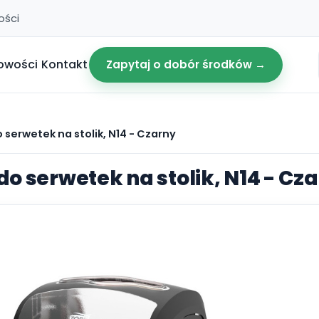
ości
owości
Kontakt
Zapytaj o dobór środków →
 serwetek na stolik, N14 - Czarny
do serwetek na stolik, N14 - Cz