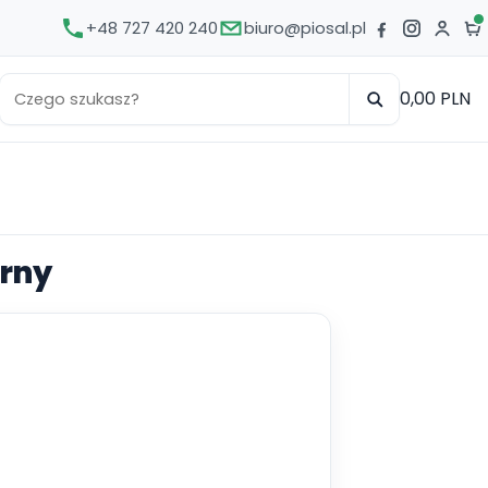
+48 727 420 240
biuro@piosal.pl
0,00 PLN
arny