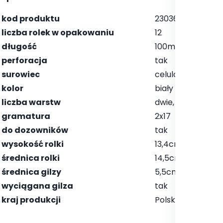
kod produktu
23036
liczba rolek w opakowaniu
12
długość
100m
perforacja
tak
surowiec
celuloza
kolor
biały
liczba warstw
dwie, klejone
gramatura
2x17
do dozowników
tak
wysokość rolki
13,4cm
średnica rolki
14,5cm
średnica gilzy
5,5cm
wyciągana gilza
tak
kraj produkcji
Polska