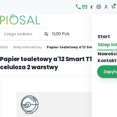
Otw
0,00 PLN
Start
Sklep i
Start
Sklep internetowy
Papier toaletowy a'12 Smart T100 celu
Nowośc
Papier toaletowy a'12 Smart T100
Kontakt
celuloza 2 warstwy
Zapyt