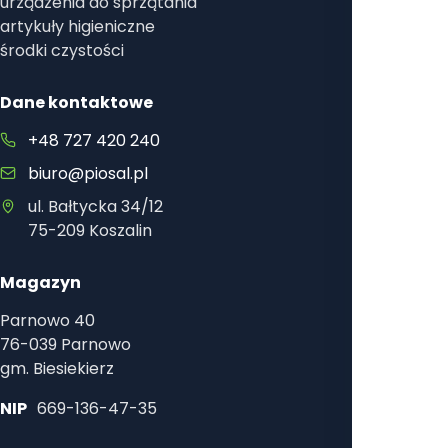
urządzenia do sprzątania
artykuły higieniczne
środki czystości
Dane kontaktowe
+48 727 420 240
biuro@piosal.pl
ul. Bałtycka 34/12
75-209 Koszalin
Magazyn
Parnowo 40
76-039 Parnowo
gm. Biesiekierz
NIP
669-136-47-35