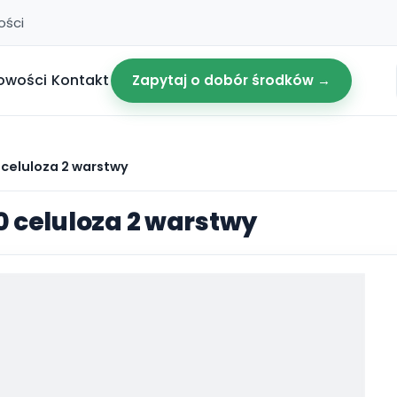
ości
owości
Kontakt
Zapytaj o dobór środków →
 celuloza 2 warstwy
0 celuloza 2 warstwy