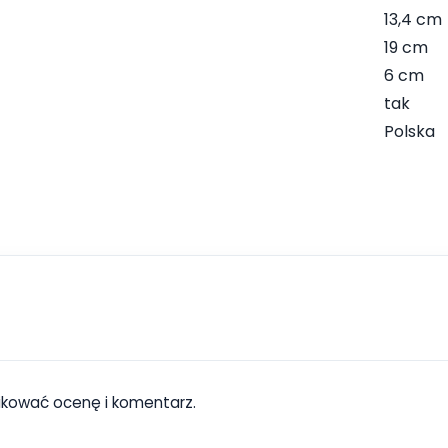
13,4 cm
19 cm
6 cm
tak
Polska
ikować ocenę i komentarz.