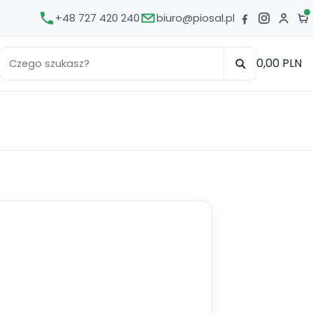
+48 727 420 240
biuro@piosal.pl
0,00 PLN