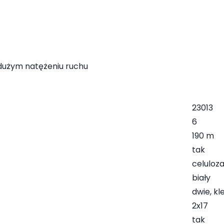
 dużym natężeniu ruchu
23013
6
190 m
tak
celuloz
biały
dwie, kl
2x17
tak