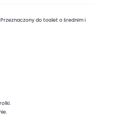
Przeznaczony do toalet o średnim i
olki.
ie.