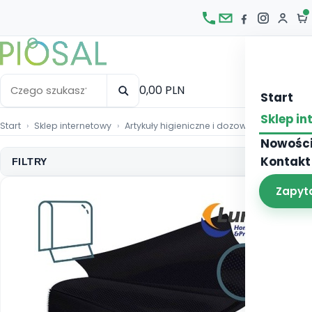
Otw
0,00 PLN
Start
Sklep i
Start
Sklep internetowy
Artykuły higieniczne i dozowniki
Ręcznik
Nowośc
Kontakt
FILTRY
Zapyt