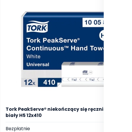
Tork PeakServe® niekończący się ręcznik do rąk
biały H5 12x410
Bezpłatnie