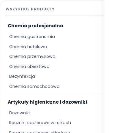
WSZYSTKIE PRODUKTY
Chemia profesjonalna
161
Chemia gastronomia
26
Chemia hotelowa
33
Chemia przemysłowa
24
Chemia obiektowa
47
Dezynfekcja
12
Chemia samochodowa
0
Artykuły higieniczne i dozowniki
124
Dozowniki
53
Ręczniki papierowe w rolkach
14
Ręczniki papierowe składane
3