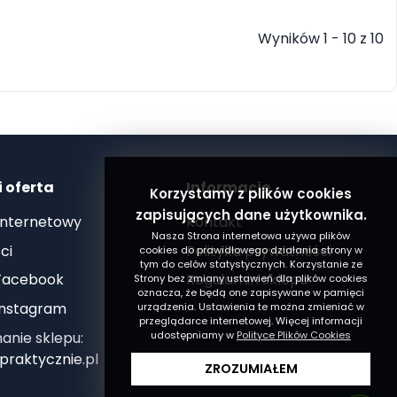
Wyników 1 - 10 z 10
i oferta
Informacje
Korzystamy z plików cookies
zapisujących dane użytkownika.
internetowy
Kontakt
Nasza Strona internetowa używa plików
ci
Polityka prywatności
cookies do prawidłowego działania strony w
tym do celów statystycznych. Korzystanie ze
 Facebook
Regulamin sklepu
Strony bez zmiany ustawień dla plików cookies
oznacza, że będą one zapisywane w pamięci
 Instagram
urządzenia. Ustawienia te można zmieniać w
przeglądarce internetowej. Więcej informacji
nie sklepu:
udostępniamy w
Polityce Plików Cookies
praktycznie.pl
ZROZUMIAŁEM