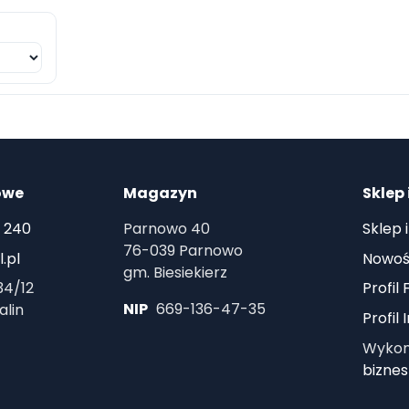
owe
Magazyn
Sklep 
 240
Parnowo 40
Sklep 
76-039 Parnowo
.pl
Nowoś
gm. Biesiekierz
34/12
Profil
NIP
669-136-47-35
alin
Profil
Wykona
biznes