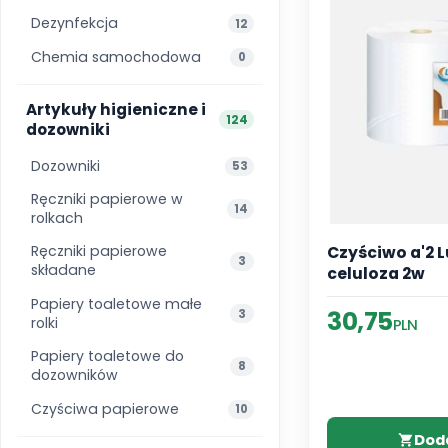
Dezynfekcja
12
Chemia samochodowa
0
Artykuły higieniczne i
124
dozowniki
Dozowniki
53
Ręczniki papierowe w
14
rolkach
Ręczniki papierowe
Czyściwo a'2 L
3
składane
celuloza 2w
Papiery toaletowe małe
30,75
3
rolki
PLN
Papiery toaletowe do
8
dozowników
Czyściwa papierowe
10
Dod