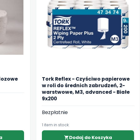
ulozowe
Tork Reflex - Czyściwo papierowe
w roli do średnich zabrudzeń, 2-
warstwowe, M3, advanced - Białe
9x200
Bezpłatnie
1 item in stock
a
Dodaj do Koszyka