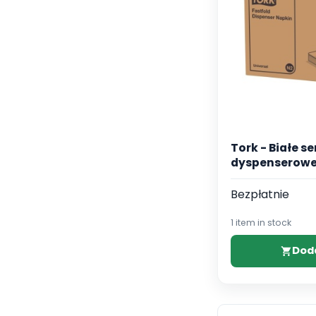
Tork - Białe s
dyspenserowe 
Bezpłatnie
1 item in stock
Dod