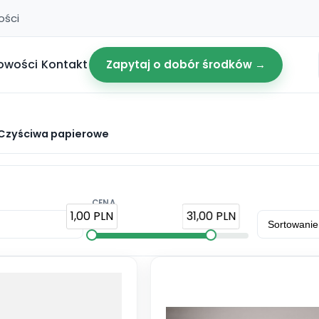
ości
owości
Kontakt
Zapytaj o dobór środków →
Czyściwa papierowe
CENA
1,00 PLN
31,00 PLN
: