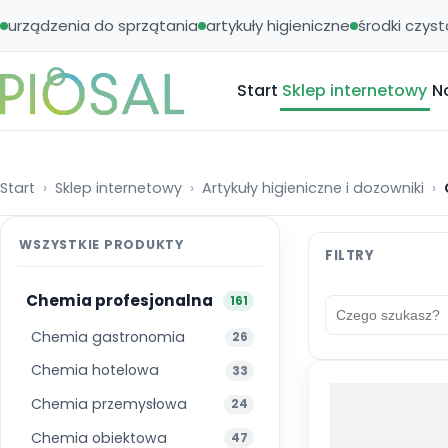
urządzenia do sprzątania
artykuły higieniczne
środki czyst
Start
Sklep internetowy
N
Start
Sklep internetowy
Artykuły higieniczne i dozowniki
WSZYSTKIE PRODUKTY
Chemia profesjonalna
161
Chemia gastronomia
26
Chemia hotelowa
33
Chemia przemysłowa
24
Chemia obiektowa
47