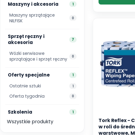
Maszyny i akcesoria
1
Maszyny sprzątające
0
NILFISK
Sprzęt ręczny i
7
akcesoria
Wózki serwisowe
0
sprzątające i sprzęt ręczny
Oferty specjalne
1
Ostatnie sztuki
1
Oferta tygodnia
0
Szkolenia
1
Tork Reflex -
Wszystkie produkty
w roli do śred
warstwowe, M