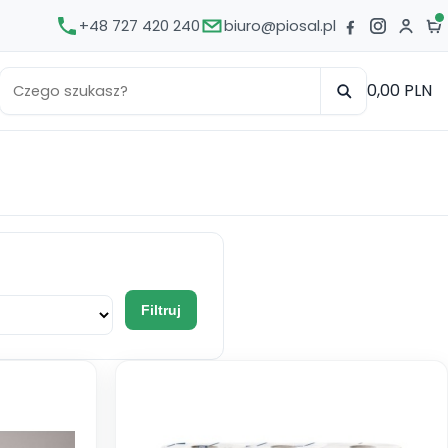
+48 727 420 240
biuro@piosal.pl
0,00 PLN