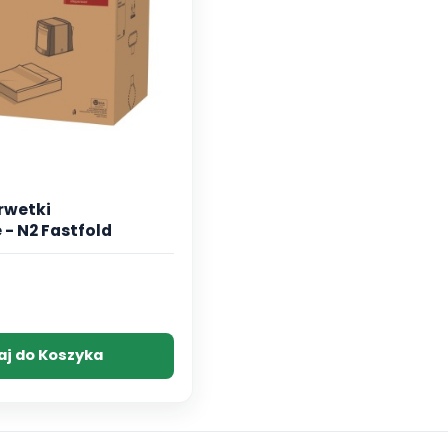
erwetki
- N2 Fastfold
aj do Koszyka